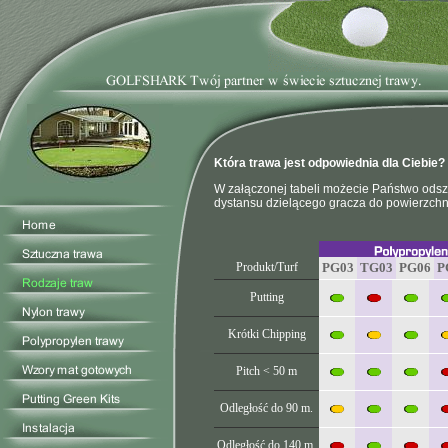
Która trawa jest odpowiednia dla Ciebie?
W załączonej tabeli możecie Państwo odsz
dystansu dzielącego gracza do powierzchni
Produkt/Turf
PG03
TG03
PG06
P
Putting
Krótki Chipping
Pitch < 50 m
Odległość do
90 m.
Odległość do
140 m.