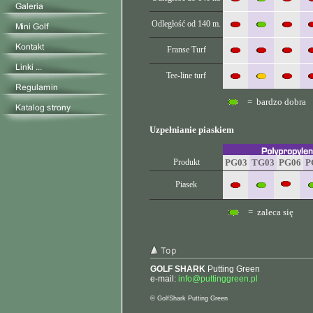
Odległość od
140 m.
Franse Turf
Tee-line turf
= bardzo dobra
Uzpełnianie piaskiem
Produkt
PG03
TG03
PG06
P
Piasek
= zaleca się
GOLF SHARK
Putting Green
e-mail:
info@puttinggreen.pl
© GolfShark Putting Green